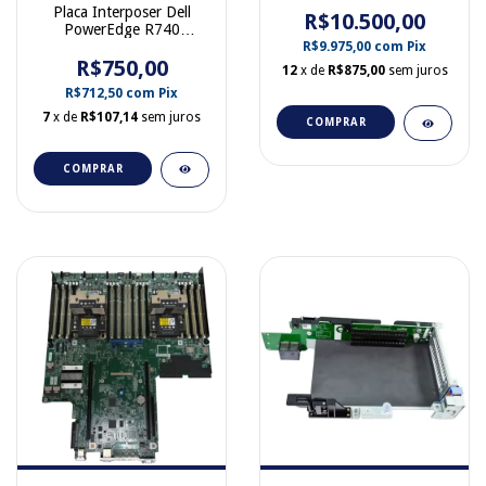
P11782-001
Placa Interposer Dell
R$10.500,00
PowerEdge R740
R740XD H730P H740P
R$9.975,00
com
Pix
H750 Mini Mono
R$750,00
12
x de
R$875,00
sem juros
004M4C
R$712,50
com
Pix
7
x de
R$107,14
sem juros
COMPRAR
COMPRAR