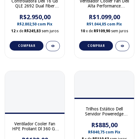
Controladora Dell 16 Gb
Ventilador Cooler Fan Dell
QLE 2692 Dual Fiber
Alta Performance
Channel 0WVT0T
Servidor PowerEdge
R$2.950,00
R550 R750 R750xa
R$1.099,00
R750xs R7525 R760
R$2.802,50
com
Pix
R$1.044,05
com
Pix
R760xs R7625 02ND0R
12
x de
R$245,83
sem juros
10
x de
R$109,90
sem juros
COMPRAR
COMPRAR
Trilhos Estático Dell
Servidor Poweredge
R210 R220 R310 R320
R410 R415 R420 0JWFR6
R$885,00
Ventilador Cooler Fan
HPE Proliant Dl 360 G7
R$840,75
com
Pix
532149-001 489848-001
8
x de
R$110,63
sem juros