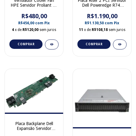
Ventilador Cooler Fan
Placa Riser 2 PCI Servidor
HPE Servidor Proliant DL
Dell Poweredge R740
360 G9 Alta Performance
0J7W3K
R$480,00
765491-001
R$1.190,00
R$456,00
com
Pix
R$1.130,50
com
Pix
4
x de
R$120,00
sem juros
11
x de
R$108,18
sem juros
COMPRAR
COMPRAR
Placa Backplane Dell
Expansão Servidor
Poweredge R740 XD