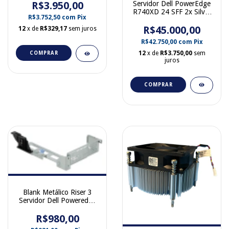
Servidor Dell PowerEdge
R$3.950,00
058D2W
R740XD 24 SFF 2x Silver
R$3.752,50
com
Pix
4214 256 GB 0K6YWC
R$45.000,00
12
x de
R$329,17
sem juros
R$42.750,00
com
Pix
12
x de
R$3.750,00
sem
COMPRAR
juros
COMPRAR
Blank Metálico Riser 3
Servidor Dell Poweredge
R740 0PNV0C
R$980,00