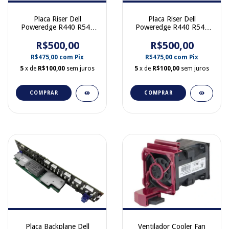
Placa Riser Dell
Placa Riser Dell
Poweredge R440 R540
Poweredge R440 R540
R640 R740 SD Card
R640 R740 Internal Dual
Module Reader 05507H
R$500,00
SD Card IDSDM vFlash
R$500,00
0RT6JG
R$475,00
com
Pix
R$475,00
com
Pix
5
x de
R$100,00
sem juros
5
x de
R$100,00
sem juros
COMPRAR
COMPRAR
Placa Backplane Dell
Ventilador Cooler Fan