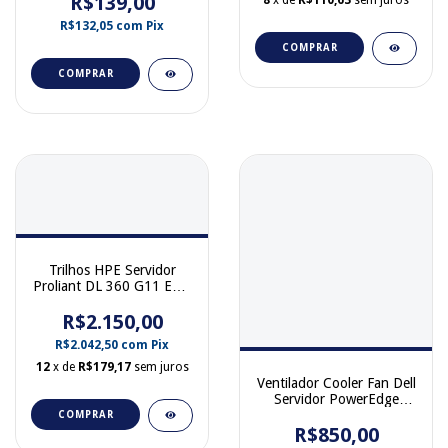
R$139,00
R$132,05
com
Pix
COMPRAR
COMPRAR
Trilhos HPE Servidor
Proliant DL 360 G11 Easy
Install Rail 3 Kit P48252-
R$2.150,00
001
R$2.042,50
com
Pix
12
x de
R$179,17
sem juros
Ventilador Cooler Fan Dell
Servidor PowerEdge
R450 R650XS 01K9YK
COMPRAR
R$850,00