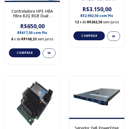
Poweredge R640 094J5V
R$3.150,00
Controladora HPE HBA
Fibra 82Q 8GB Dual 2
R$2.992,50
com
Pix
Portas SFP Fiber Channel
12
x de
R$262,50
sem juros
AJ764-63002 489191-
R$650,00
001
R$617,50
com
Pix
COMPRAR
6
x de
R$108,33
sem juros
COMPRAR
Servidor Dell PowerEdge