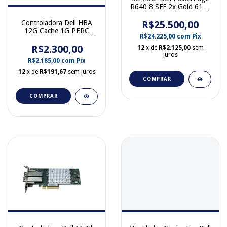
R640 8 SFF 2x Gold 6126
128GB Sem Discos
Controladora Dell HBA
R$25.500,00
0JKFH7
12G Cache 1G PERC
R$24.225,00
com
Pix
H730 R440 R540 R840
T440 T640 Com Bateria
R$2.300,00
12
x de
R$2.125,00
sem
07H4CN
juros
R$2.185,00
com
Pix
12
x de
R$191,67
sem juros
COMPRAR
COMPRAR