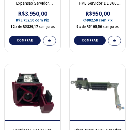
Expansão Servidor
HPE Servidor DL 360
Poweredge R740 XD
G11 Max Performance
R$3.950,00
0P1MJ3
875284-001 869409-001
R$950,00
P43821-001 P43820-001
R$3.752,50
com
Pix
R$902,50
com
Pix
12
x de
R$329,17
sem juros
9
x de
R$105,56
sem juros
COMPRAR
COMPRAR