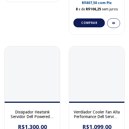
R$807,50
com
Pix
8
x de
R$106,25
sem juros
COMPRAR
Dissipador Heatsink
Ventilador Cooler Fan Alta
Servidor Dell Poweredge
Performance Dell Servidor
R750 Alta Performance
PowerEdge R750 R750Xa
R$1.300,00
08F34X
R750xs 0XD7N7
R$1.099,00