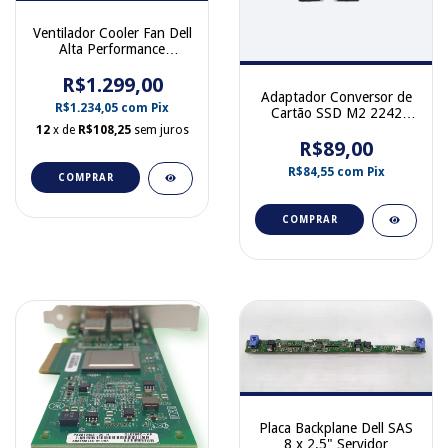
Ventilador Cooler Fan Dell
Alta Performance
Servidor PowerEdge
R650 R6525 0MT78P
R$1.299,00
Adaptador Conversor de
R$1.234,05
com
Pix
Cartão SSD M2 2242
2280 com Suporte
12
x de
R$108,25
sem juros
R$89,00
R$84,55
com
Pix
COMPRAR
COMPRAR
Placa Backplane Dell SAS
8 x 2.5" Servidor