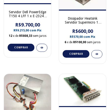
Servidor Dell PowerEdge
T150 4 LFF 1 x E-2324G
Dissipador Heatsink
16 GB 2666 Mhz 1 x
Servidor Supermicro 1U
Fonte 2 x HD 2 TB Sata
R$9.700,00
Passivo LGA 1156 SNK-
s/ Raid 0XWY6P
R$600,00
P0046P
R$9.215,00
com
Pix
12
x de
R$808,33
sem juros
R$570,00
com
Pix
6
x de
R$100,00
sem juros
COMPRAR
COMPRAR