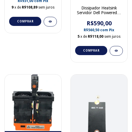
R$931,00
com
Pix
9
x de
R$108,89
sem juros
Dissipador Heatsink
Servidor Dell Poweredge
T130 0M3M04
R$590,00
COMPRAR
R$560,50
com
Pix
5
x de
R$118,00
sem juros
COMPRAR