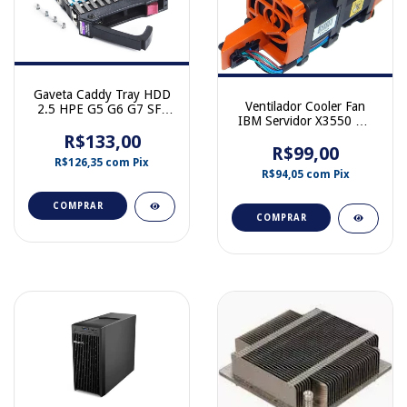
Gaveta Caddy Tray HDD
Ventilador Cooler Fan
2.5 HPE G5 G6 G7 SFF
IBM Servidor X3550 M4
SAS DL380 DL360 MSA
81Y6698 94Y7563
1040 2040 500223-001
R$133,00
R$99,00
00Y8553
378343-001
R$126,35
com
Pix
R$94,05
com
Pix
COMPRAR
COMPRAR