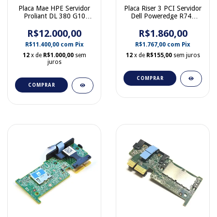
Placa Mae HPE Servidor
Placa Riser 3 PCI Servidor
Proliant DL 380 G10
Dell Poweredge R740
P19928-001
0DTTHJ
R$12.000,00
R$1.860,00
R$11.400,00
com
Pix
R$1.767,00
com
Pix
12
x de
R$1.000,00
sem
12
x de
R$155,00
sem juros
juros
COMPRAR
COMPRAR