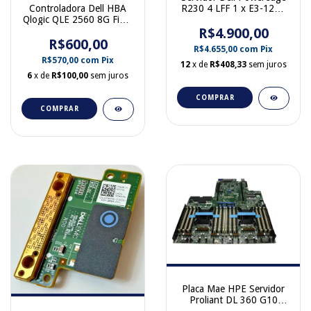
Controladora Dell HBA
R230 4 LFF 1 x E3-1220
Qlogic QLE 2560 8G Fibra
V6 64GB Ram 2 X HD 1
SFP 0H05TJ
R$4.900,00
TB 1 Fonte
R$600,00
R$4.655,00
com
Pix
R$570,00
com
Pix
12
x de
R$408,33
sem juros
6
x de
R$100,00
sem juros
COMPRAR
COMPRAR
Placa Mae HPE Servidor
Proliant DL 360 G10