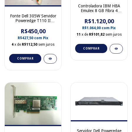
Controladora IBM HBA
Emulex 8 GB Fibra 4
portas 00E7546 Perfil
Fonte Dell 305W Servidor
R$1.120,00
Baixo
Poweredge T110 II
0J33F2
R$1.064,00
com
Pix
R$450,00
11
x de
R$101,82
sem juros
R$427,50
com
Pix
4
x de
R$112,50
sem juros
COMPRAR
COMPRAR
Servidor Dell Poweredge