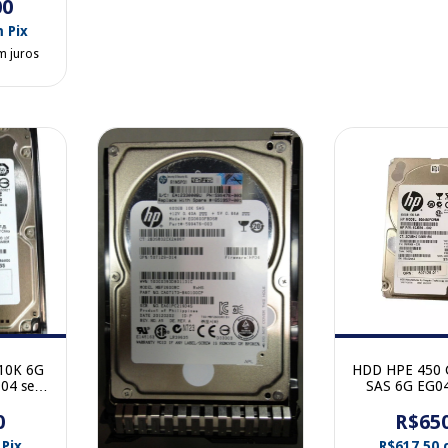
00
m
Pix
m juros
10K 6G
HDD HPE 450 
004 sem
SAS 6G EG0
730454-002 
0
R$65
sem ga
Pix
R$617,50