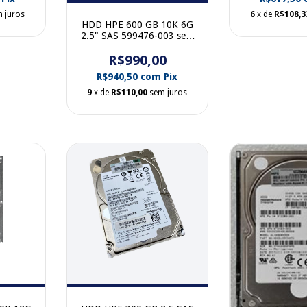
 juros
6
x de
R$108,3
HDD HPE 600 GB 10K 6G
2.5" SAS 599476-003 sem
gaveta
R$990,00
R$940,50
com
Pix
9
x de
R$110,00
sem juros