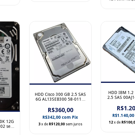
HDD IBM 1.2
HDD Cisco 300 GB 2.5 SAS
2.5 SAS 00AJ
6G AL13SEB300 58-0113-
00AJ150 se
01 sem gaveta
R$1.20
R$360,00
R$1.140,0
R$342,00
com
Pix
10K 12G
12
x de
R$100,
3
x de
R$120,00
sem juros
002 sem