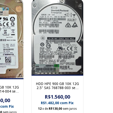
HDD HPE 900 GB 10K 12G
GB 10K 12G
2.5" SAS 768788-003 sem
514-004 sem
gaveta
ta
R$1.560,00
0,00
R$1.482,00
com
Pix
0
com
Pix
12
x de
R$130,00
sem juros
00
sem juros