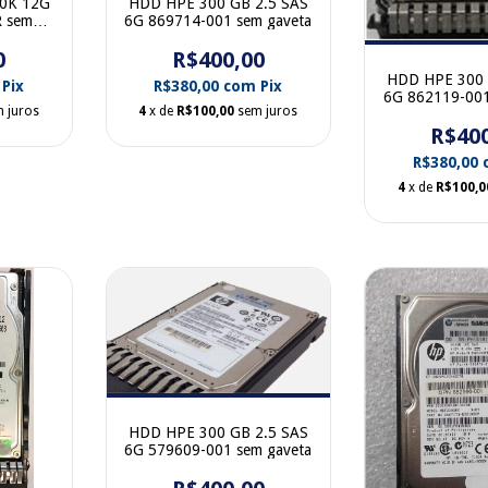
10K 12G
HDD HPE 300 GB 2.5 SAS
R sem
6G 869714-001 sem gaveta
0
R$400,00
HDD HPE 300 
Pix
R$380,00
com
Pix
6G 862119-001
 juros
4
x de
R$100,00
sem juros
R$40
R$380,00
4
x de
R$100,0
HDD HPE 300 GB 2.5 SAS
6G 579609-001 sem gaveta