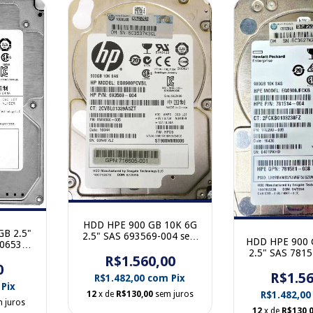
HDD HPE 900 GB 10K 6G
GB 2.5"
2.5" SAS 693569-004 sem
HDD HPE 900 
00653SS
gaveta
2.5" SAS 781
aveta
R$1.560,00
gave
0
R$1.56
R$1.482,00
com
Pix
Pix
12
x de
R$130,00
sem juros
R$1.482,0
 juros
12
x de
R$130,