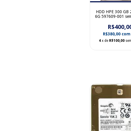
HDD HPE 300 GB 
6G 597609-001 sem
R$400,0
R$380,00
com
4
x de
R$100,00
sem