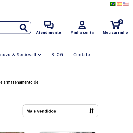
0
Atendimento
Minha conta
Meu carrinho
enovo & Sonicwall
BLOG
Contato
es e armazenamento de