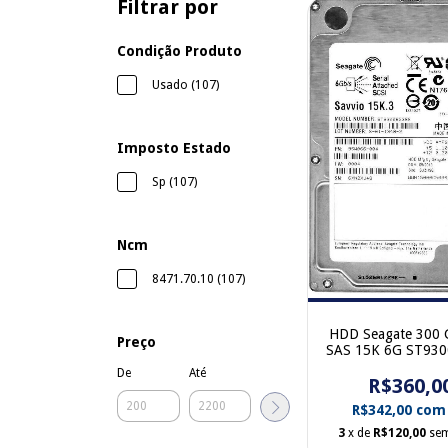
Filtrar por
Condição Produto
Usado (107)
Imposto Estado
Sp (107)
Ncm
8471.70.10 (107)
HDD Seagate 300 
Preço
SAS 15K 6G ST93
9SW066004 sem g
De
Até
R$360,0
R$342,00
com
3
x de
R$120,00
sem