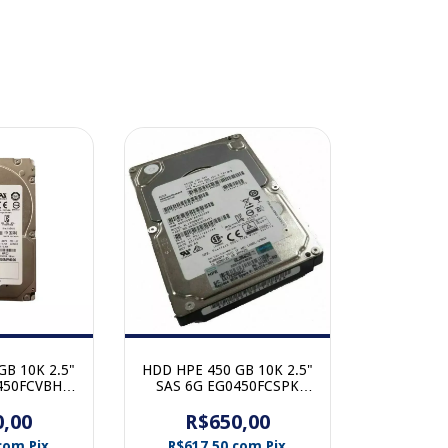
GB 10K 2.5"
HDD HPE 450 GB 10K 2.5"
450FCVBH
SAS 6G EG0450FCSPK
693569-002
581310-001 507129-012
0,00
veta
689287-002 sem gaveta
R$650,00
com
Pix
R$617,50
com
Pix