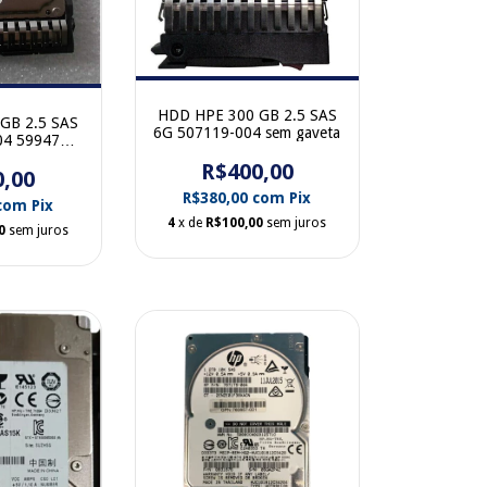
HDD HPE 300 GB 2.5 SAS
GB 2.5 SAS
6G 507119-004 sem gaveta
04 599476-
gaveta
R$400,00
0,00
R$380,00
com
Pix
com
Pix
4
x de
R$100,00
sem juros
0
sem juros