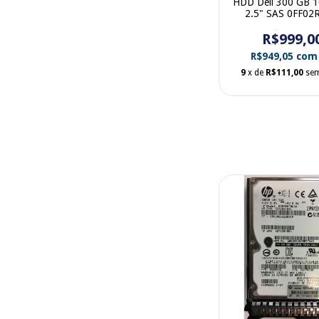
HDD Dell 300 GB 
2.5" SAS 0FF02
gaveta
R$999,0
R$949,05
com
9
x de
R$111,00
sem