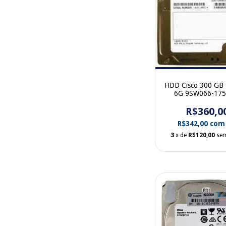
HDD Cisco 300 GB 
6G 9SW066-175
gaveta
R$360,0
R$342,00
com
3
x de
R$120,00
sem