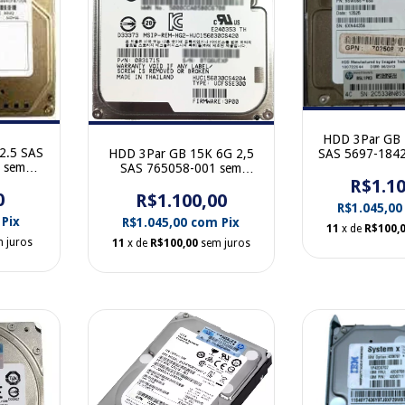
HDD 3Par GB 
2.5 SAS
SAS 5697-1842
HDD 3Par GB 15K 6G 2,5
 sem
SAS 765058-001 sem
R$1.10
gaveta
0
R$1.100,00
R$1.045,0
Pix
R$1.045,00
com
Pix
11
x de
R$100,
 juros
11
x de
R$100,00
sem juros