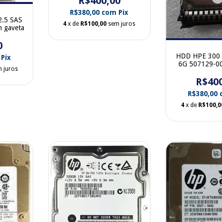
R$400,00
R$380,00
com
Pix
2.5 SAS
4
x de
R$100,00
sem juros
 gaveta
0
HDD HPE 300 
Pix
6G 507129-0
 juros
001 sem 
R$40
R$380,00
4
x de
R$100,0