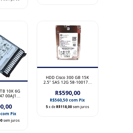
HDD Cisco 300 GB 15K
2.5" SAS 12G 58-100175-
01 sem gaveta
 TB 10K 6G
R$590,00
147 00AJ146
R$560,50
com
Pix
m gaveta
0,00
5
x de
R$118,00
sem juros
0
com
Pix
00
sem juros