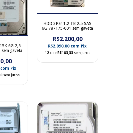
HDD 3Par 1.2 TB 2.5 SAS
6G 787175-001 sem gaveta
R$2.200,00
15K 6G 2,5
R$2.090,00
com
Pix
 sem gaveta
12
x de
R$183,33
sem juros
0,00
0
com
Pix
00
sem juros