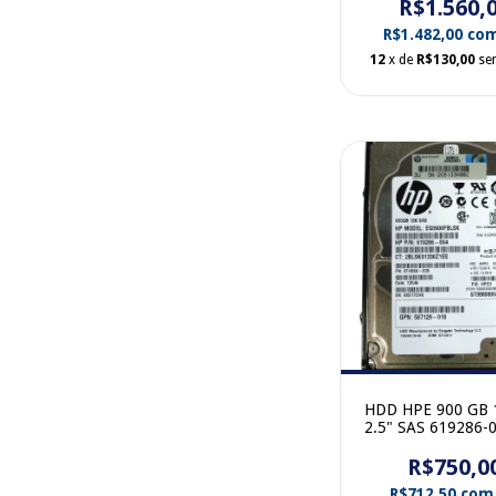
R$1.560,
R$1.482,00
co
12
x de
R$130,00
se
HDD HPE 900 GB 
2.5" SAS 619286-
gaveta
R$750,0
R$712,50
com