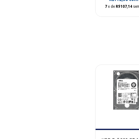
7
x de
R$107,14
sem