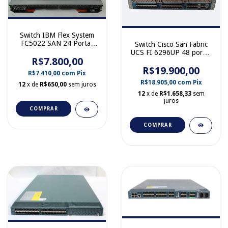
Switch IBM Flex System
FC5022 SAN 24 Portas
Switch Cisco San Fabric
16Gb 88Y6377 88Y6376
UCS FI 6296UP 48 portas
R$7.800,00
10 GB SFP+ UCS-FI-
6296UP 68-4272-02
R$19.900,00
R$7.410,00
com
Pix
R$18.905,00
com
Pix
12
x de
R$650,00
sem juros
12
x de
R$1.658,33
sem
juros
COMPRAR
COMPRAR