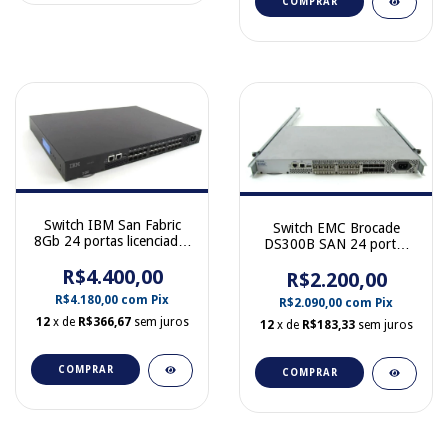
COMPRAR
Switch IBM San Fabric
Switch EMC Brocade
8Gb 24 portas licenciadas
DS300B SAN 24 portas
sem Gbic 2498-B24
Fibra 8GB 8 ATIVAS 100-
R$4.400,00
R$2.200,00
652-065
R$4.180,00
com
Pix
R$2.090,00
com
Pix
12
x de
R$366,67
sem juros
12
x de
R$183,33
sem juros
COMPRAR
COMPRAR