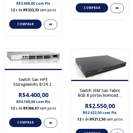
R$3.800,00
com
Pix
COMPRAR
12
x de
R$333,33
sem juros
COMPRAR
Switch San HPE
Storageworks 8/24 24
portas 8GB FC AM866A
Switch IBM San Fabric
R$4.400,00
8Gb 8 portas licenciadas
sem Gbic 2498-B24
R$4.180,00
com
Pix
R$2.550,00
12
x de
R$366,67
sem juros
R$2.422,50
com
Pix
12
x de
R$212,50
sem juros
COMPRAR