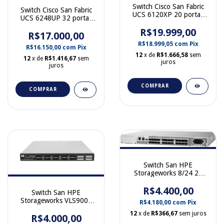
Switch Cisco San Fabric
Switch Cisco San Fabric
UCS 6120XP 20 portas
UCS 6248UP 32 portas
SFP+ N10-S6120XP
10 GB SFP+ UCS-6248UP
R$19.999,00
R$17.000,00
68-3976-02
R$18.999,05
com
Pix
R$16.150,00
com
Pix
12
x de
R$1.666,58
sem
12
x de
R$1.416,67
sem
juros
juros
COMPRAR
COMPRAR
Switch San HPE
Storageworks 8/24 24
portas 8GB FC AM868B
R$4.400,00
Switch San HPE
Storageworks VLS9000
R$4.180,00
com
Pix
5802 20 portas 8GB FC
12
x de
R$366,67
sem juros
637198-001 BW409A
R$4.000,00