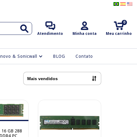
0
Atendimento
Minha conta
Meu carrinho
enovo & Sonicwall
BLOG
Contato
a 16 GB 288
 DDR4 PC4-