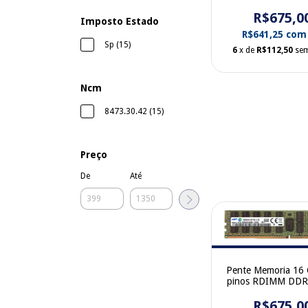
17000 Dual Rank
R$675,0
Mhz Hynix
Imposto Estado
HMA42GR7AFR4
R$641,25
com
Sp (15)
6
x de
R$112,50
sem
Ncm
8473.30.42 (15)
Preço
De
Até
Pente Memoria 16
pinos RDIMM DDR
17000 Dual Rank
Mhz SamSun
R$675,0