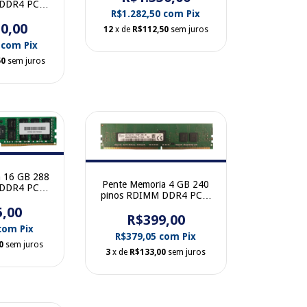
 DDR4 PC4-
M386A4G40DM0-CPB
R$1.282,50
com
Pix
Rank 2133
0,00
ynix
12
x de
R$112,50
sem juros
FR4N-TF
0
com
Pix
50
sem juros
a 16 GB 288
Pente Memoria 4 GB 240
 DDR4 PC4-
pinos RDIMM DDR4 PC4-
Rank 2133
17000R Single Rank 2133
5,00
ynix
R$399,00
MHz Hynix
FR4N-TF
HMA451R7MFR8N-TF
com
Pix
R$379,05
com
Pix
0
sem juros
3
x de
R$133,00
sem juros