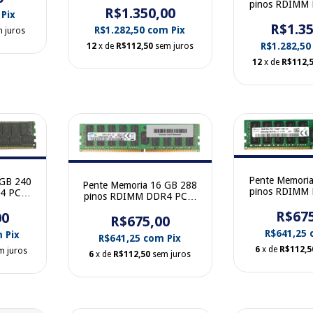
pinos RDIMM
CPB0Q
R$1.350,00
Mhz Samsung
Pix
17000 Dual 
M393A4K40BB0-CPB0Q
R$1.35
Mhz H
R$1.282,50
com
Pix
 juros
HMA84GR7M
R$1.282,5
12
x de
R$112,50
sem juros
12
x de
R$112,
Pente Memori
 GB 240
Pente Memoria 16 GB 288
pinos RDIMM
4 PC4-
pinos RDIMM DDR4 PC4-
17000 Dual 
k 2133
17000 Dual Rank 2133
R$67
Mhz H
00
n
Mhz SamSung
R$675,00
HMA42GR7M
2PZ-
M393A2G40DB0-CPB
R$641,25
m
Pix
R$641,25
com
Pix
6
x de
R$112,5
m juros
6
x de
R$112,50
sem juros