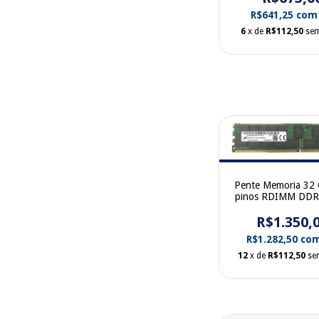
M393A2G40DB0-
R$641,25
com
6
x de
R$112,50
sem
Pente Memoria 32
pinos RDIMM DDR
17000R Dual Ran
R$1.350,
MHz Micro
MTA36ASF4G7
R$1.282,50
co
2G1A1IG
12
x de
R$112,50
se