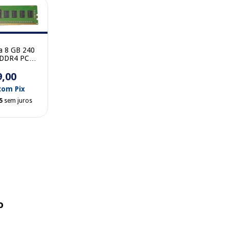
a 8 GB 240
 DDR4 PC4-
 Rank 2133
mSung
9,00
DB0-CPB
com
Pix
5
sem juros
o