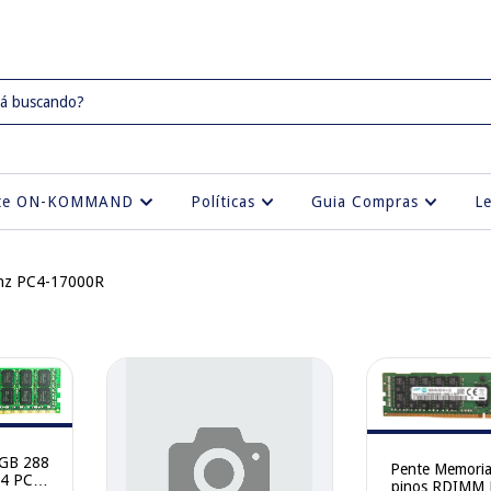
rte ON-KOMMAND
Políticas
Guia Compras
L
hz PC4-17000R
 GB 288
Pente Memori
4 PC4-
pinos RDIMM