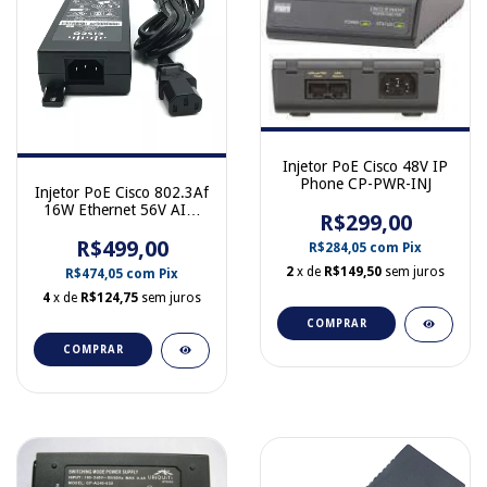
Injetor PoE Cisco 48V IP
Phone CP-PWR-INJ
Injetor PoE Cisco 802.3Af
16W Ethernet 56V AIR-
R$299,00
PWRINJ5 FA015LS1-00
R$499,00
341-0556-01
R$284,05
com
Pix
2
x de
R$149,50
sem juros
R$474,05
com
Pix
4
x de
R$124,75
sem juros
COMPRAR
COMPRAR