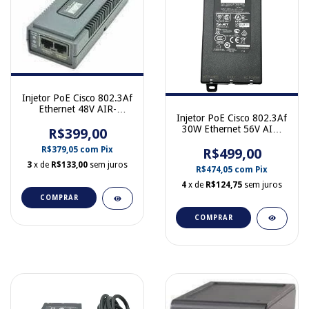
Injetor PoE Cisco 802.3Af
Ethernet 48V AIR-
Injetor PoE Cisco 802.3Af
PWRINJ3 800-24046-01
30W Ethernet 56V AIR-
R$399,00
PWRINJ6 341-0212-01
R$379,05
com
Pix
R$499,00
3
x de
R$133,00
sem juros
R$474,05
com
Pix
4
x de
R$124,75
sem juros
COMPRAR
COMPRAR