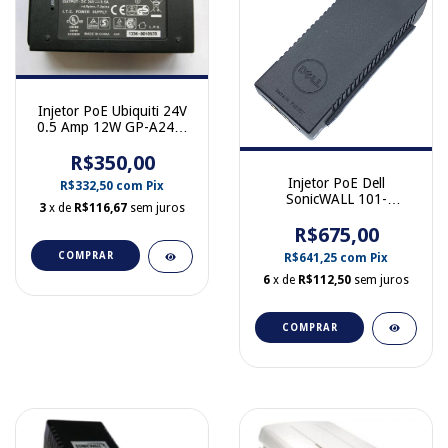
Injetor PoE Ubiquiti 24V
0.5 Amp 12W GP-A240-
050
R$350,00
Injetor PoE Dell
R$332,50
com
Pix
SonicWALL 101-
3
x de
R$116,67
sem juros
500044450 ADPE01-0B1
R$675,00
COMPRAR
R$641,25
com
Pix
6
x de
R$112,50
sem juros
COMPRAR