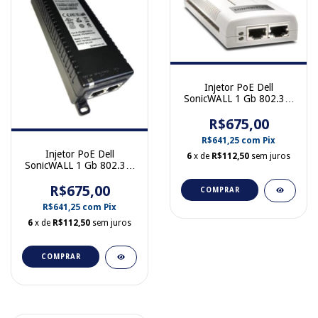
Injetor PoE Dell
SonicWALL 1 Gb 802.3af
Gigabit 01-SSC-5544
R$675,00
R$641,25
com
Pix
Injetor PoE Dell
6
x de
R$112,50
sem juros
SonicWALL 1 Gb 802.3at
Gigabit 01-SSC-5545
R$675,00
COMPRAR
R$641,25
com
Pix
6
x de
R$112,50
sem juros
COMPRAR