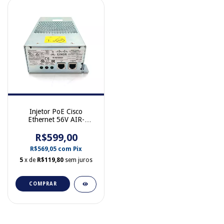
Injetor PoE Cisco
Ethernet 56V AIR-
PWRINJ1500-2 POE80U-
560(G)-C-R 341-0257-01
R$599,00
R$569,05
com
Pix
5
x de
R$119,80
sem juros
COMPRAR