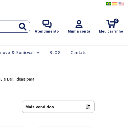
0
Atendimento
Minha conta
Meu carrinho
enovo & Sonicwall
BLOG
Contato
e Dell, ideais para