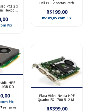
Dell PCI 2 portas Perfil
são PCI 2 x
Baixo 0FWGJ8
al Flexport
R$199,00
S
R$189,05
com
Pix
0,00
com
Pix
Nvidia HPE
0 4GB DDR5
splay Port
0,00
-001
Placa Video Nvidia HPE
Quadro FX 1700 512 Mb
0
com
Pix
PCIe Dual DVI 454317-001
R$399,00
67
sem juros