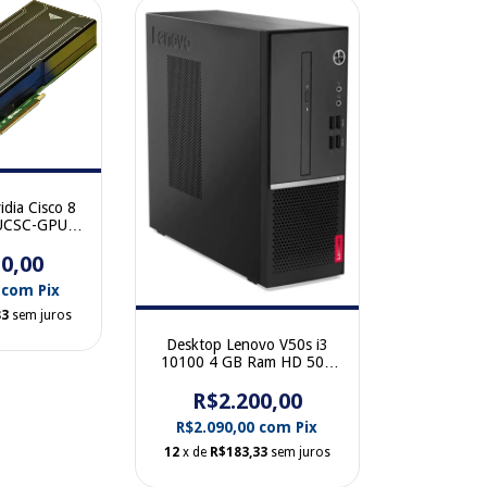
idia Cisco 8
UCSC-GPU-
103-01-A0
0,00
0
com
Pix
83
sem juros
Desktop Lenovo V50s i3
10100 4 GB Ram HD 500
Windows 11HA000QBP
R$2.200,00
R$2.090,00
com
Pix
12
x de
R$183,33
sem juros