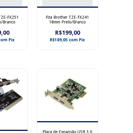
 TZE-FX251
Fita Brother TZE-FX241
o/Branco
18mm Preto/Branco
9,00
R$199,00
com
Pix
R$189,05
com
Pix
Placa de Expansão USB 3.0