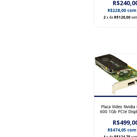
R$240,0
R$228,00
com
2
x de
R$120,00
sem
Placa Video Nvidia
600 1Gb PCIe Displ
DVI 612951-0
R$499,0
R$474,05
com
4
x de
R$124,75
sem