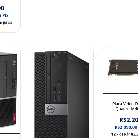
ws
00
0
m
Pix
m juros
Placa Video D
Quadro M4
GDDR5 4 Port
R$2.20
Port 0
R$2.090,0
12
x de
R$183,