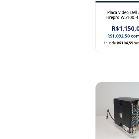
Placa Video Del
Firepro W5100 4
portas Display 
R$1.150,
0W2C47
R$1.092,50
co
11
x de
R$104,55
se