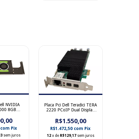
ell NVIDIA
Placa Pci Dell Teradici TERA
000 8GB
2220 PCoIP Dual Display
as Display
Port Remote Access Host
0,00
YR7H5
Card 0MTV9J 0XK9F2
R$1.550,00
0
com
Pix
R$1.472,50
com
Pix
33
sem juros
12
x de
R$129,17
sem juros