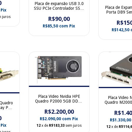
0
Placa de expansão USB 3.0
Placa de Expan
SSU PCIe Controlador SSU-
Pix
Porta DB9 Seri
U3V04S
FX2
 juros
R$90,00
R$15
R$85,50
com
Pix
R$142,50
Placa Video Nvidia HPE
Placa Video 
Quadro P2000 5GB DDR5
Quadro M200
 Quadro
PCIe Quad Display Port
PCIe Quad Di
ay Port
R$2.200,00
919988-002
R$1.40
844223
02
0
R$2.090,00
com
Pix
R$1.330,0
Pix
12
x de
R$183,33
sem juros
12
x de
R$116,
 juros