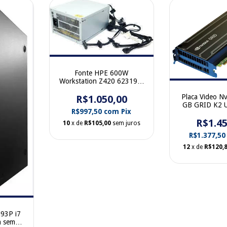
Fonte HPE 600W
Workstation Z420 623193-
001
Placa Video Nv
R$1.050,00
GB GRID K2 
R$997,50
com
Pix
VGXK2 74-12
R$1.45
10
x de
R$105,00
sem juros
R$1.377,5
12
x de
R$120,
93P i7
 sem