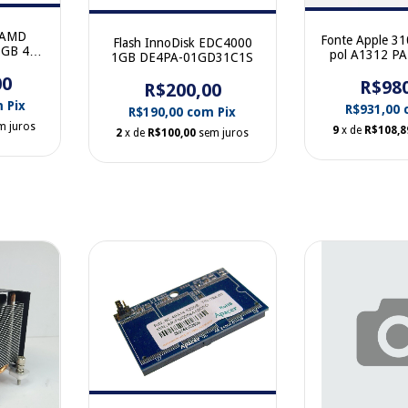
l AMD
Fonte Apple 3
Flash InnoDisk EDC4000
 GB 4
pol A1312 P
1GB DE4PA-01GD31C1S
Port
00
R$98
R$200,00
m
Pix
R$931,00
R$190,00
com
Pix
m juros
9
x de
R$108,8
2
x de
R$100,00
sem juros