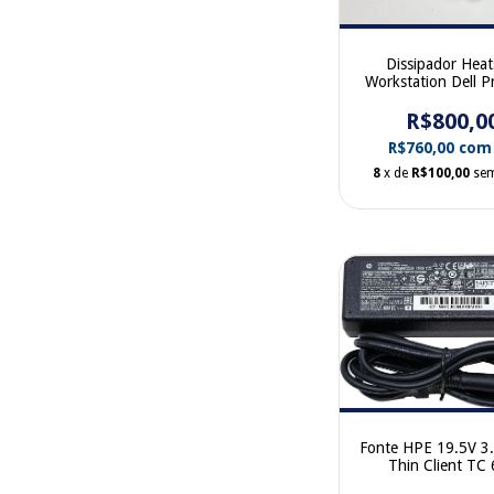
Dissipador Heat
Workstation Dell Pr
T3610 T3810 T
0RDTTV 0YH2
R$800,0
R$760,00
com
8
x de
R$100,00
sem
Fonte HPE 19.5V 3
Thin Client TC
741346-00