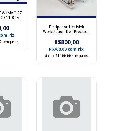
10W iMAC 27
A-2311-02A
Dissipador Heatsink
0,00
Workstation Dell Precision
com
Pix
T3610 T3810 T5810
0RDTTV 0YH2R3
R$800,00
9
sem juros
R$760,00
com
Pix
8
x de
R$100,00
sem juros