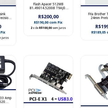
Flash Apacer 512MB
81.49014.5200B T9AJ01
44 pinos IDE AP-
sink
Fita Brother
FM0064A10C5G
R$200,00
ecision
24mm Pret
5810
R$190,00
com
Pix
R3
0
R$19
2
x de
R$100,00
sem juros
Pix
R$189,05
 juros
.33 Amp
 620
1