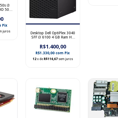
50s i3
HD 500
00CBR
00
m
Pix
m juros
Desktop Dell OptiPlex 3040
SFF i3 6100 4 GB Ram HD
500 Windows 10 Pro 210-
R$1.400,00
AITD
R$1.330,00
com
Pix
12
x de
R$116,67
sem juros