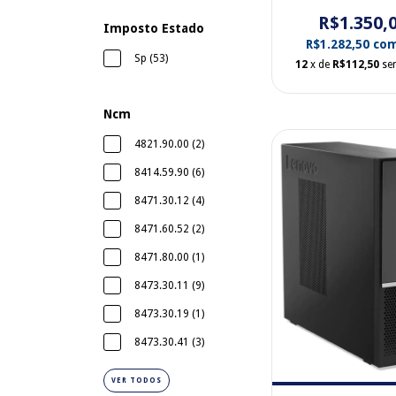
discos Windo
R$1.350,
M10A8S450
Imposto Estado
R$1.282,50
co
Sp (53)
12
x de
R$112,50
se
Ncm
4821.90.00 (2)
8414.59.90 (6)
8471.30.12 (4)
8471.60.52 (2)
8471.80.00 (1)
8473.30.11 (9)
8473.30.19 (1)
8473.30.41 (3)
VER TODOS