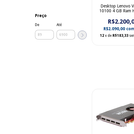
Desktop Lenovo V
10100 4 GB Ram 
Windows 11HA0
Preço
R$2.200,
De
Até
R$2.090,00
co
12
x de
R$183,33
se