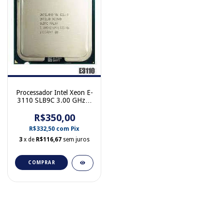
Processador Intel Xeon E-
3110 SLB9C 3.00 GHz 2
Cores 6 MB Cache
LGA775 TDP 65 W
R$350,00
R$332,50
com
Pix
3
x de
R$116,67
sem juros
COMPRAR