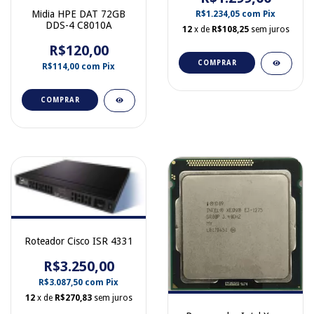
Midia HPE DAT 72GB
R$1.234,05
com
Pix
DDS-4 C8010A
12
x de
R$108,25
sem juros
R$120,00
COMPRAR
R$114,00
com
Pix
COMPRAR
Roteador Cisco ISR 4331
R$3.250,00
R$3.087,50
com
Pix
12
x de
R$270,83
sem juros