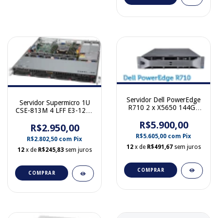
Servidor Dell PowerEdge
Servidor Supermicro 1U
R710 2 x X5650 144Gb
CSE-813M 4 LFF E3-1226
Ram 6x HD 600Gb
V3 32GB Ram 4 x 1TB
R$5.900,00
R$2.950,00
Sata 2 Fontes
R$5.605,00
com
Pix
R$2.802,50
com
Pix
12
x de
R$491,67
sem juros
12
x de
R$245,83
sem juros
COMPRAR
COMPRAR