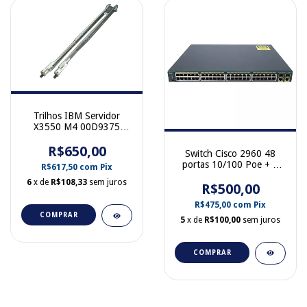
Trilhos IBM Servidor
X3550 M4 00D9375
00D9374
R$650,00
Switch Cisco 2960 48
portas 10/100 Poe + 2
R$617,50
com
Pix
1000 Base T WS-C2960-
6
x de
R$108,33
sem juros
R$500,00
48PST-L
R$475,00
com
Pix
COMPRAR
5
x de
R$100,00
sem juros
COMPRAR