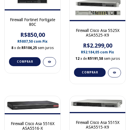
Firewall Fortinet Fortigate
80C
Firewall Cisco Asa 5525X
R$850,00
ASA5525-K9
R$807,50
com
Pix
R$2.299,00
8
x de
R$106,25
sem juros
R$2.184,05
com
Pix
12
x de
R$191,58
sem juros
COMPRAR
COMPRAR
Firewall Cisco Asa 5515X
Firewall Cisco Asa 5516X
ASA5515-K9
ASA5516-X