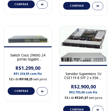
COMPRAR
COMPRAR
Switch Cisco 2960G 24
portas Gigabit
1000BaseT WS-C2960G-
R$1.299,00
24TC-L
Servidor Supermicro 1U
R$1.234,05
com
Pix
CSE119 8 SFF 2 x X5650
12
x de
R$108,25
sem juros
64 GB Ram 8 x 300 GB
SAS 2 Fontes CSE-
R$2.900,00
119TQ-R700UB
COMPRAR
R$2.755,00
com
Pix
12
x de
R$241,67
sem juros
COMPRAR