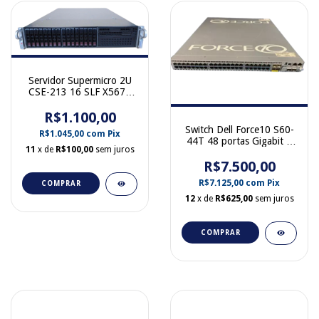
Servidor Supermicro 2U
CSE-213 16 SLF X5670
12 GB Ram 2 Fontes
R$1.100,00
Switch Dell Force10 S60-
R$1.045,00
com
Pix
44T 48 portas Gigabit 4
11
x de
R$100,00
sem juros
SPP+ S60-44T-AC 752-
00520-02 07FM2W
R$7.500,00
R$7.125,00
com
Pix
COMPRAR
12
x de
R$625,00
sem juros
COMPRAR