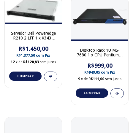
Servidor Dell Poweredge
R210 2 LFF 1 x X3430
16GB Ram 2 x HD 500
GB 1 Fonte 0W704N
R$1.450,00
Desktop Rack 1U MS-
7680 1 x CPU Pentium G
R$1.377,50
com
Pix
16 Gb RAM 1 fonte
12
x de
R$120,83
sem juros
250W 2 HDD 1 TB Sata
R$999,00
R$949,05
com
Pix
COMPRAR
9
x de
R$111,00
sem juros
COMPRAR