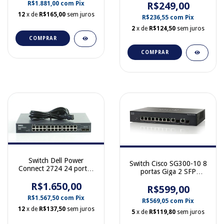
R$1.881,00
com
Pix
R$249,00
12
x de
R$165,00
sem juros
R$236,55
com
Pix
2
x de
R$124,50
sem juros
COMPRAR
COMPRAR
Switch Dell Power
Switch Cisco SG300-10 8
Connect 2724 24 portas
portas Giga 2 SFP
Giga
SRW2008-K9
R$1.650,00
R$599,00
R$1.567,50
com
Pix
R$569,05
com
Pix
12
x de
R$137,50
sem juros
5
x de
R$119,80
sem juros