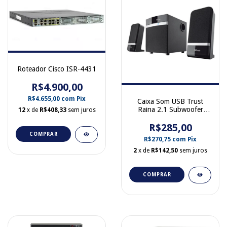
Roteador Cisco ISR-4431
R$4.900,00
R$4.655,00
com
Pix
Caixa Som USB Trust
Raina 2.1 Subwoofer
12
x de
R$408,33
sem juros
Trust 18925
R$285,00
COMPRAR
R$270,75
com
Pix
2
x de
R$142,50
sem juros
COMPRAR