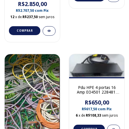
R$2.850,00
R$2.707,50
com
Pix
12
x de
R$237,50
sem juros
COMPRAR
Pdu HPE 4 portas 16
Amp EO4501 228481-
001
R$650,00
R$617,50
com
Pix
6
x de
R$108,33
sem juros