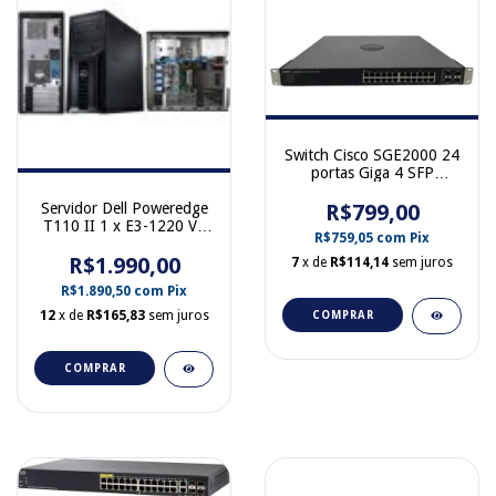
Switch Cisco SGE2000 24
portas Giga 4 SFP
SGE2000
Servidor Dell Poweredge
R$799,00
T110 II 1 x E3-1220 V2
R$759,05
com
Pix
16GB Ram 2 x HD 1TB
R$1.990,00
0WC6HK
7
x de
R$114,14
sem juros
R$1.890,50
com
Pix
12
x de
R$165,83
sem juros
COMPRAR
COMPRAR