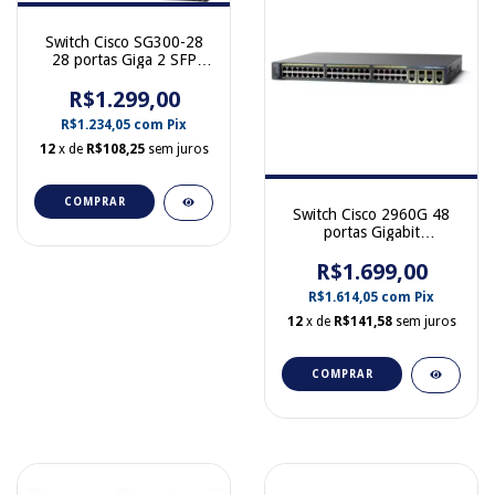
Switch Cisco SG300-28
28 portas Giga 2 SFP
SG300-28
R$1.299,00
R$1.234,05
com
Pix
12
x de
R$108,25
sem juros
COMPRAR
Switch Cisco 2960G 48
portas Gigabit
1000BaseT WS-C2960G-
R$1.699,00
48TC-L
R$1.614,05
com
Pix
12
x de
R$141,58
sem juros
COMPRAR