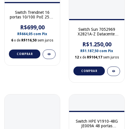
Switch Trendnet 16
portas 10/100 PoE 250W
TPE-S160A
R$699,00
Switch Sun 7052969
X2821A-Z Datacenter
R$664,05
com
Pix
Infiniband Switch 36
6
x de
R$116,50
sem juros
R$1.250,00
R$1.187,50
com
Pix
COMPRAR
12
x de
R$104,17
sem juros
COMPRAR
Switch HPE V1910-48G
JE009A 48 portas