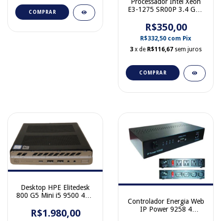
Processador Intel Xeon
E3-1275 SR00P 3.4 GHz
COMPRAR
4 Cores 8 MB Cache
LGA1155 TDP 95 W
R$350,00
R$332,50
com
Pix
3
x de
R$116,67
sem juros
COMPRAR
Desktop HPE Elitedesk
800 G5 Mini i5 9500 4GB
Controlador Energia Web
Ram SSD 256GB
IP Power 9258 4
Windows 10 Pro 9DQ87
R$1.980,00
tomadas