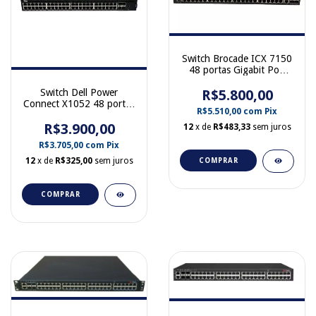
Switch Brocade ICX 7150
48 portas Gigabit PoE
740W + 4 portas SFP+ 10
Switch Dell Power
Gb ICX 7150-48PF
R$5.800,00
Connect X1052 48 portas
R$5.510,00
com
Pix
Giga + 4 SFP+ 10 Gb
R$3.900,00
0XTCT3
12
x de
R$483,33
sem juros
R$3.705,00
com
Pix
12
x de
R$325,00
sem juros
COMPRAR
COMPRAR