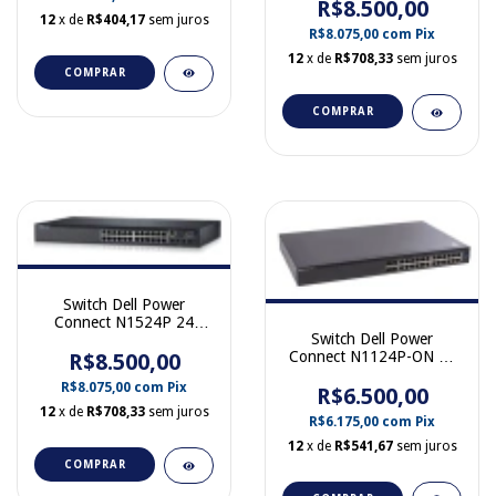
R$8.500,00
0FYRM5
12
x de
R$404,17
sem juros
R$8.075,00
com
Pix
12
x de
R$708,33
sem juros
COMPRAR
COMPRAR
Switch Dell Power
Connect N1524P 24
Switch Dell Power
portas Giga 4 SFP 10 Gb
Connect N1124P-ON 24
R$8.500,00
Poe 04605M
portas Giga 4 SFP 10 Gb
R$8.075,00
com
Pix
R$6.500,00
Poe 0X54DF
12
x de
R$708,33
sem juros
R$6.175,00
com
Pix
12
x de
R$541,67
sem juros
COMPRAR