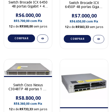
Switch Brocade ICX 6450
Switch Brocade ICX
48 portas Gigabit + 4
6450P 48 portas Gigabit
portas SFP+ 10 Gb
PoE 780W + 4 portas
R$6.000,00
ICX6450-48
SFP+ 10 Gb ICX6450-
R$7.000,00
48P
R$5.700,00
com
Pix
R$6.650,00
com
Pix
12
x de
R$500,00
sem juros
12
x de
R$583,33
sem juros
COMPRAR
COMPRAR
Switch Cisco Nexus
C3048TP 48 portas 1 Gb
+ 4 SFP+ 10 Gb N3K-
R$8.800,00
C3048TP-1GE
R$8.360,00
com
Pix
12
x de
R$733,33
sem juros