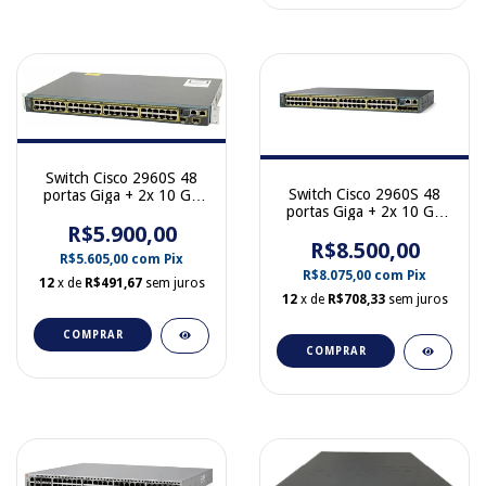
Switch Cisco 2960S 48
Switch Cisco 2960S 48
portas Giga + 2x 10 GB
portas Giga + 2x 10 GB
SFP+ WS-C2960S-48TD-
SFP+ PoE WS-C2960S-
R$5.900,00
L
R$8.500,00
48LPD-L
R$5.605,00
com
Pix
R$8.075,00
com
Pix
12
x de
R$491,67
sem juros
12
x de
R$708,33
sem juros
COMPRAR
COMPRAR