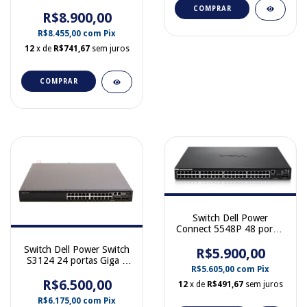
Gb PoE 740W WS-
COMPRAR
C2960X-48FPD-L
R$8.900,00
R$8.455,00
com
Pix
12
x de
R$741,67
sem juros
COMPRAR
Switch Dell Power
Connect 5548P 48 portas
Giga + 2 SFP+ 10 Gb Poe
Switch Dell Power Switch
R$5.900,00
032YKV
S3124 24 portas Giga +
R$5.605,00
com
Pix
10 GbE SFP+ 2 fontes
R$6.500,00
12
x de
R$491,67
sem juros
R$6.175,00
com
Pix