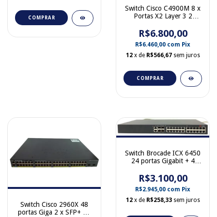
Switch Cisco C4900M 8 x
Portas X2 Layer 3 2
COMPRAR
fontes 1000W 68-2911-
R$6.800,00
04 WS-C4900M
R$6.460,00
com
Pix
12
x de
R$566,67
sem juros
COMPRAR
Switch Brocade ICX 6450
24 portas Gigabit + 4
portas SFP+ 10 Gb
ICX6450-24-4X10G
R$3.100,00
R$2.945,00
com
Pix
12
x de
R$258,33
sem juros
Switch Cisco 2960X 48
portas Giga 2 x SFP+ 10