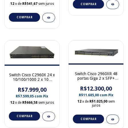
12
x de
R$541,67
sem juros
COMPRAR
COMPRAR
Switch Cisco 2960XR 48
Switch Cisco C2960X 24 x
portas Giga 2 x SFP+
10/100/1000 2 x 10G
10Gb PoE WS-C2960XR-
SFP+ WS-C2960X-24PD-
R$12.300,00
48FPD-I
R$7.999,00
L
R$11.685,00
com
Pix
R$7.599,05
com
Pix
12
x de
R$1.025,00
sem
12
x de
R$666,58
sem juros
juros
COMPRAR
COMPRAR