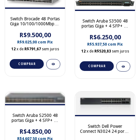
Switch Brocade 48 Portas
Switch Aruba S3500 48
Giga 10/100/1000Mbps 6
portas Giga + 4 SFP+ 10
Portas 10 GB SFP BR-
Gb PoE S3500-48P
R$9.500,00
VDX6710-54-F
R$6.250,00
R$9.025,00
com
Pix
R$5.937,50
com
Pix
12
x de
R$791,67
sem juros
12
x de
R$520,83
sem juros
COMPRAR
COMPRAR
Switch Aruba S2500 48
portas Giga + 4 SFP+ 10
Gb PoE S2500-48T
Switch Dell Power
R$4.850,00
Connect N3024 24 portas
Giga 4 SFP 10 Gb Poe
R$4.607,50
com
Pix