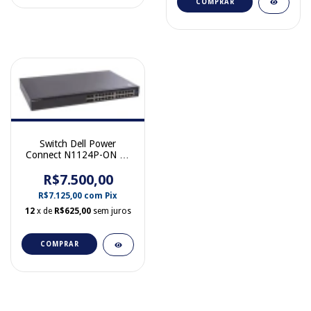
COMPRAR
Switch Dell Power
Connect N1124P-ON 24
portas Giga 4 SFP 10 Gb
R$7.500,00
Poe
R$7.125,00
com
Pix
12
x de
R$625,00
sem juros
COMPRAR