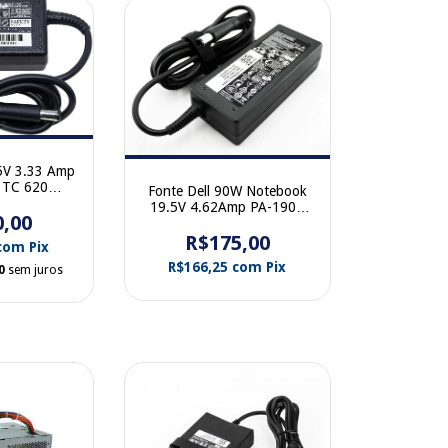
5V 3.33 Amp
t TC 620
Fonte Dell 90W Notebook
-001
19.5V 4.62Amp PA-1900
0,00
0928G4
R$175,00
com
Pix
R$166,25
com
Pix
0
sem juros