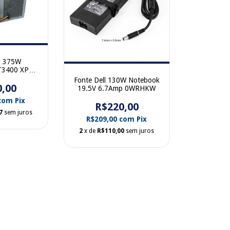
l 375W
 T3400 XPS
400 N375P-
Fonte Dell 130W Notebook
AB 0KH624
0,00
19.5V 6.7Amp 0WRHKW
com
Pix
R$220,00
7
sem juros
R$209,00
com
Pix
2
x de
R$110,00
sem juros