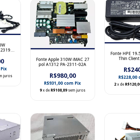
00W
623193-
Fonte HPE 19.
Thin Clien
Fonte Apple 310W iMAC 27
00
741346
pol A1312 PA-2311-02A
R$24
Pix
R$980,00
m juros
R$228,00
R$931,00
com
Pix
2
x de
R$120,0
9
x de
R$108,89
sem juros