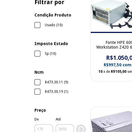
Filtrar por
Condição Produto
Usado (10)
Fonte HPE 6
Imposto Estado
Workstation Z420 
001
Sp (10)
R$1.050,
R$997,50
com
10
x de
R$105,00
se
Ncm
8473.30.11 (9)
8473.30.19 (1)
Preço
De
Até