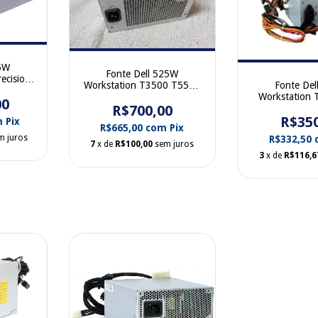
85W
Fonte Dell 525W
ecision
Fonte Del
Workstation T3500 T5500
CYP9P
Workstation
0U597G
00
430 420 410 
R$700,00
00 NPS-375
R$35
m
Pix
R$665,00
com
Pix
m juros
R$332,50
7
x de
R$100,00
sem juros
3
x de
R$116,6