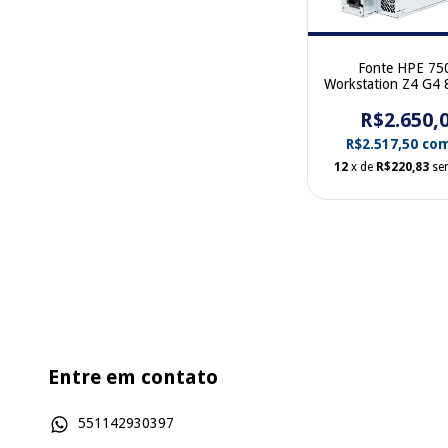
Fonte HPE 7
Workstation Z4 G4
001
R$2.650,
R$2.517,50
co
12
x de
R$220,83
se
Entre em contato
551142930397