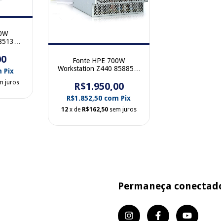
50W
 851382-
00
Fonte HPE 700W
Workstation Z440 858854-
m
Pix
001
m juros
R$1.950,00
R$1.852,50
com
Pix
12
x de
R$162,50
sem juros
Permaneça conectad