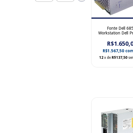
Fonte Dell 6
Workstation Dell Pr
T5610 T5810 0
R$1.650,
0K8CDY
R$1.567,50
co
12
x de
R$137,50
se