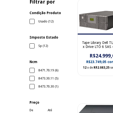
Filtrar por
Condição Produto
Usado (12)
Imposto Estado
Tape Library Dell T
Sp (12)
x Drive LTO 6 SAS 
R$24.999,
R$23.749,05
co
Ncm
12
x de
R$2.083,25
s
8471.70.19 (6)
8473.30.11 (5)
8473.70.30 (1)
Preço
De
Até