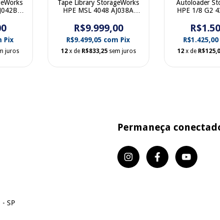
geWorks
Tape Library StorageWorks
Autoloader S
J042B
HPE MSL 4048 AJ038A
HPE 1/8 G2 
1
BL543A 413509-002
00
R$9.999,00
R$1.50
m
Pix
R$9.499,05
com
Pix
R$1.425,0
m juros
12
x de
R$833,25
sem juros
12
x de
R$125,
Permaneça conectad
 - SP