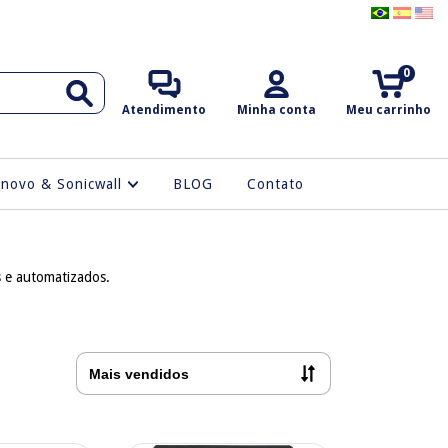
0
Atendimento
Minha conta
Meu carrinho
enovo & Sonicwall
BLOG
Contato
s e automatizados.