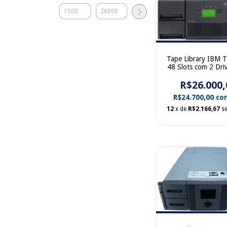
Tape Library IBM 
48 Slots com 2 Dri
6 FC 35P1982 61
R$26.000,
R$24.700,00
co
12
x de
R$2.166,67
s