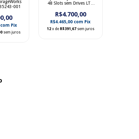
torageWorks
48 Slots sem Drives LTO
435243-001
3573-L4U
R$4.700,00
0,00
R$4.465,00
com
Pix
0
com
Pix
12
x de
R$391,67
sem juros
00
sem juros
o