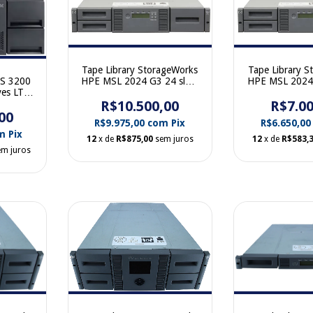
Tape Library StorageWorks
Tape Library S
HPE MSL 2024 G3 24 slots
HPE MSL 2024 
TS 3200
1 x LTO 5 SAS AK379A
AK379A 4073
ves LTO
R$10.500,00
407351-001
R$7.00
driv
73-L4U
00
R$9.975,00
com
Pix
R$6.650,0
m
Pix
12
x de
R$875,00
sem juros
12
x de
R$583,
em juros