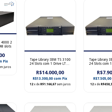
L 4000 2
48 slots
00
Tape Library IBM TS 3100
Tape Library 
m
Pix
24 Slots com 1 Drive LTO6
24 Slots com 1
em juros
35P1982 FC 3573-L2U
SAS 46X6073
R$14.000,00
R$7.90
R$13.300,00
com
Pix
R$7.505,0
12
x de
R$1.166,67
sem juros
12
x de
R$658,