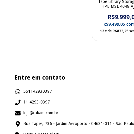
Tape Library Stora
HPE MSL 4048 A
413509-00
R$9.999,
R$9.499,05
co
12
x de
R$833,25
se
Entre em contato
551142930397
11 4293-0397
loja@rukam.com.br
Rua Tapes, 736 - Jardim Aeroporto - 04631-011 - São Paulo