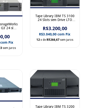
Tape Library IBM TS 3100
24 Slots sem Drive LTO
3573-L2U-E
torageWorks
R$3.200,00
G3 24 slots
51-001 sem
R$3.040,00
com
Pix
0,00
es
12
x de
R$266,67
sem juros
0
com
Pix
33
sem juros
Tape Library IBM TS 3200