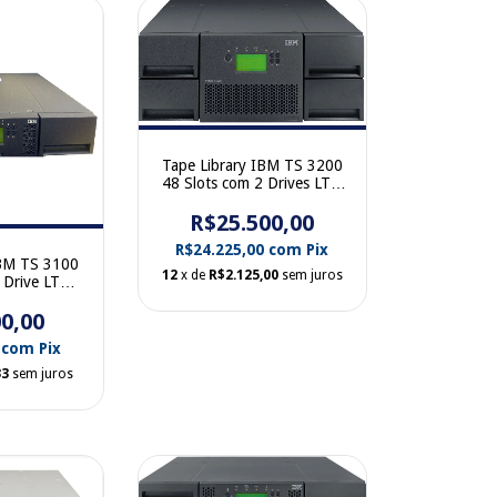
Tape Library IBM TS 3200
48 Slots com 2 Drives LTO
6 FC 35P1982 3573-L4U
R$25.500,00
R$24.225,00
com
Pix
IBM TS 3100
12
x de
R$2.125,00
sem juros
 Drive LTO5
 3573-L2U
0,00
0
com
Pix
33
sem juros